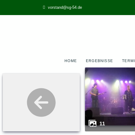
vorstand@sg-54.de
HOME
ERGEBNISSE
TERM
11