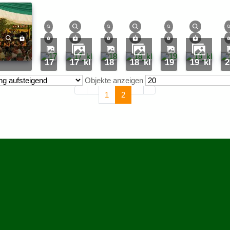
l
17
17_kl
18
18_kl
19
19_kl
2
Objekte anzeigen
1
2