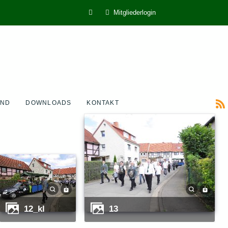
Mitgliederlogin
AND
DOWNLOADS
KONTAKT
12_kl
13