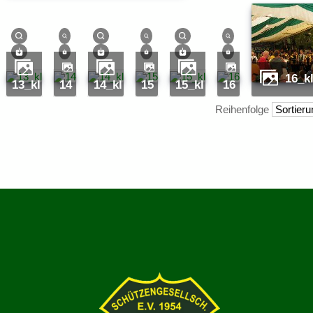
16_k
13_kl
14
14_kl
15
15_kl
16
Reihenfolge