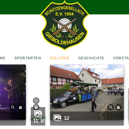
INE
SPORTARTEN
GALLERIE
GESCHICHTE
VORST
12
11_kl